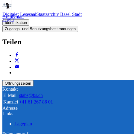
Akte
Digitaler Lesesaal
Staatsarchiv Basel-Stadt
Archivplan
Login
Identifikation
Zugangs- und Benutzungsbestimmungen
Teilen
Öffnungszeiten
Kontakt
E-Mail
stabs@bs.ch
Kanzlei
+41 61 267 86 01
Adresse
Links
Lageplan
Folge uns auf