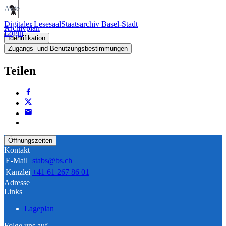
Akte
Digitaler Lesesaal
Staatsarchiv Basel-Stadt
Archivplan
Login
Identifikation
Zugangs- und Benutzungsbestimmungen
Teilen
Öffnungszeiten
Kontakt
E-Mail
stabs@bs.ch
Kanzlei
+41 61 267 86 01
Adresse
Links
Lageplan
Folge uns auf