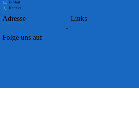
E-Mail
stabs@bs.ch
Kanzlei
+41 61 267 86 01
Adresse
Links
Lageplan
Folge uns auf
Impressum
Disclaimer