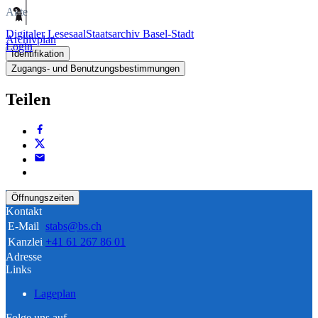
Akte
Digitaler Lesesaal
Staatsarchiv Basel-Stadt
Archivplan
Login
Identifikation
Zugangs- und Benutzungsbestimmungen
Teilen
Öffnungszeiten
Kontakt
E-Mail
stabs@bs.ch
Kanzlei
+41 61 267 86 01
Adresse
Links
Lageplan
Folge uns auf