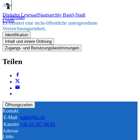
Akte
Digitaler Lesesaal
Staatsarchiv Basel-Stadt
Archivplan
Login
Es existiert eine nicht-öffentliche untergeordnete
Verzeichnungseinheit.
Identifikation
Inhalt und innere Ordnung
Zugangs- und Benutzungsbestimmungen
Teilen
Öffnungszeiten
Kontakt
E-Mail
stabs@bs.ch
Kanzlei
+41 61 267 86 01
Adresse
Links