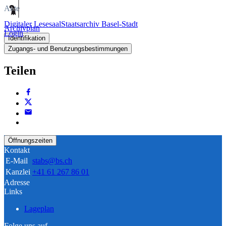
Akte
Digitaler Lesesaal
Staatsarchiv Basel-Stadt
Archivplan
Login
Identifikation
Zugangs- und Benutzungsbestimmungen
Teilen
Öffnungszeiten
Kontakt
E-Mail
stabs@bs.ch
Kanzlei
+41 61 267 86 01
Adresse
Links
Lageplan
Folge uns auf