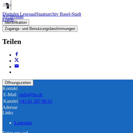
Akte
Digitaler Lesesaal
Staatsarchiv Basel-Stadt
Archivplan
Login
Identifikation
Zugangs- und Benutzungsbestimmungen
Teilen
Öffnungszeiten
Kontakt
E-Mail
stabs@bs.ch
Kanzlei
+41 61 267 86 01
Adresse
Links
Lageplan
Folge uns auf