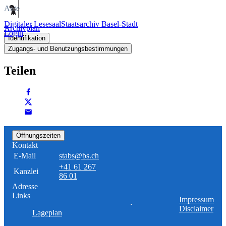
Akte
Digitaler Lesesaal
Staatsarchiv Basel-Stadt
Archivplan
Login
Identifikation
Zugangs- und Benutzungsbestimmungen
Teilen
Öffnungszeiten
Kontakt
E-Mail
stabs@bs.ch
+41 61 267
Kanzlei
86 01
Adresse
Links
Impressum
Disclaimer
Lageplan