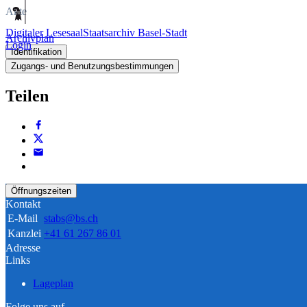
Akte
Digitaler Lesesaal
Staatsarchiv Basel-Stadt
Archivplan
Login
Identifikation
Zugangs- und Benutzungsbestimmungen
Teilen
Öffnungszeiten
Kontakt
E-Mail
stabs@bs.ch
Kanzlei
+41 61 267 86 01
Adresse
Links
Lageplan
Folge uns auf