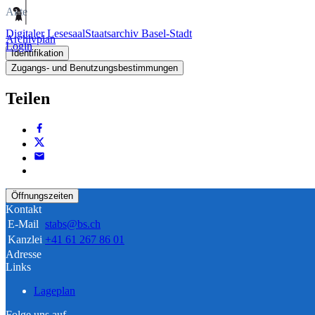
Akte
Digitaler Lesesaal
Staatsarchiv Basel-Stadt
Archivplan
Login
Identifikation
Zugangs- und Benutzungsbestimmungen
Teilen
Öffnungszeiten
Kontakt
E-Mail
stabs@bs.ch
Kanzlei
+41 61 267 86 01
Adresse
Links
Lageplan
Folge uns auf