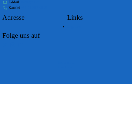
E-Mail
stabs@bs.ch
Kanzlei
+41 61 267 86 01
Adresse
Links
Lageplan
Folge uns auf
Impressum
Disclaimer