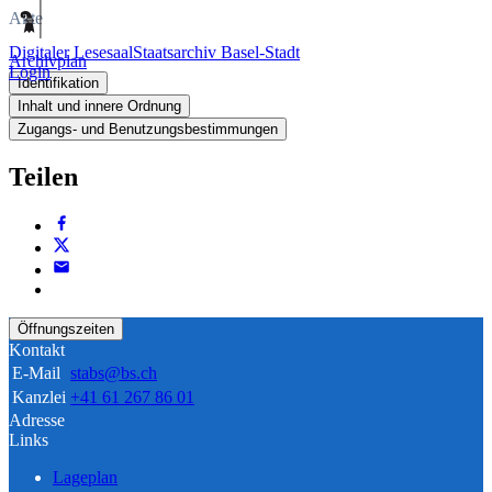
Akte
Digitaler Lesesaal
Staatsarchiv Basel-Stadt
Archivplan
Login
Identifikation
Inhalt und innere Ordnung
Zugangs- und Benutzungsbestimmungen
Teilen
Öffnungszeiten
Kontakt
E-Mail
stabs@bs.ch
Kanzlei
+41 61 267 86 01
Adresse
Links
Lageplan