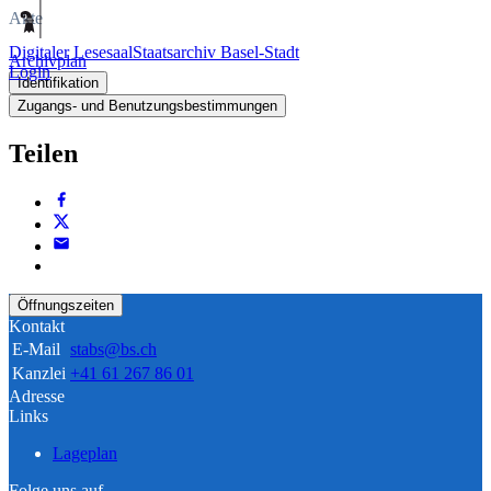
Akte
Digitaler Lesesaal
Staatsarchiv Basel-Stadt
Archivplan
Login
Identifikation
Zugangs- und Benutzungsbestimmungen
Teilen
Öffnungszeiten
Kontakt
E-Mail
stabs@bs.ch
Kanzlei
+41 61 267 86 01
Adresse
Links
Lageplan
Folge uns auf