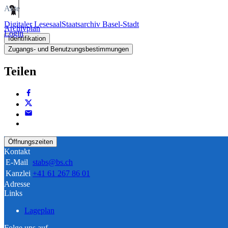
Akte
Digitaler Lesesaal
Staatsarchiv Basel-Stadt
Archivplan
Login
Identifikation
Zugangs- und Benutzungsbestimmungen
Teilen
Öffnungszeiten
Kontakt
E-Mail
stabs@bs.ch
Kanzlei
+41 61 267 86 01
Adresse
Links
Lageplan
Folge uns auf