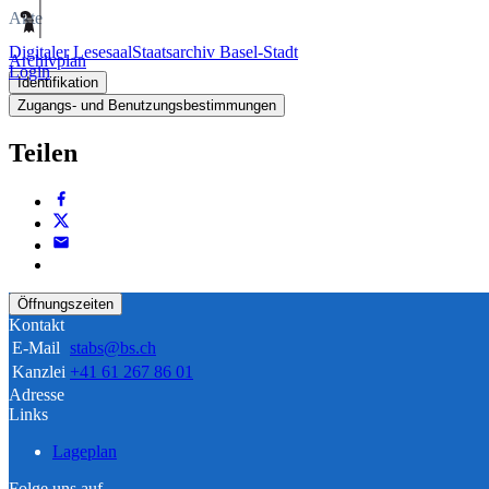
Akte
Digitaler Lesesaal
Staatsarchiv Basel-Stadt
Archivplan
Login
Identifikation
Zugangs- und Benutzungsbestimmungen
Teilen
Öffnungszeiten
Kontakt
E-Mail
stabs@bs.ch
Kanzlei
+41 61 267 86 01
Adresse
Links
Lageplan
Folge uns auf