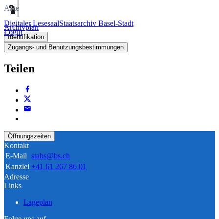
Akte
Digitaler Lesesaal
Staatsarchiv Basel-Stadt
Archivplan
Login
Identifikation
Zugangs- und Benutzungsbestimmungen
Teilen
Öffnungszeiten
Kontakt
E-Mail
stabs@bs.ch
Kanzlei
+41 61 267 86 01
Adresse
Links
Lageplan
Folge uns auf