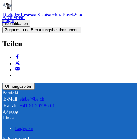
Akte
Digitaler Lesesaal
Staatsarchiv Basel-Stadt
Archivplan
Login
Identifikation
Zugangs- und Benutzungsbestimmungen
Teilen
Öffnungszeiten
Kontakt
E-Mail
stabs@bs.ch
Kanzlei
+41 61 267 86 01
Adresse
Links
Lageplan
Folge uns auf