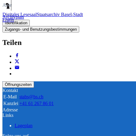
Akte
Digitaler Lesesaal
Staatsarchiv Basel-Stadt
Archivplan
Login
Identifikation
Zugangs- und Benutzungsbestimmungen
Teilen
Öffnungszeiten
Kontakt
E-Mail
stabs@bs.ch
Kanzlei
+41 61 267 86 01
Adresse
Links
Lageplan
Folge uns auf