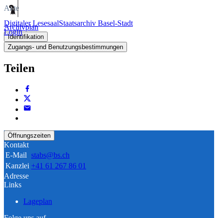
Akte
Digitaler Lesesaal
Staatsarchiv Basel-Stadt
Archivplan
Login
Identifikation
Zugangs- und Benutzungsbestimmungen
Teilen
Öffnungszeiten
Kontakt
E-Mail
stabs@bs.ch
Kanzlei
+41 61 267 86 01
Adresse
Links
Lageplan
Folge uns auf