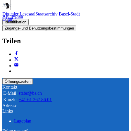
Akte
Digitaler Lesesaal
Staatsarchiv Basel-Stadt
Archivplan
Login
Identifikation
Zugangs- und Benutzungsbestimmungen
Teilen
Öffnungszeiten
Kontakt
E-Mail
stabs@bs.ch
Kanzlei
+41 61 267 86 01
Adresse
Links
Lageplan
Folge uns auf