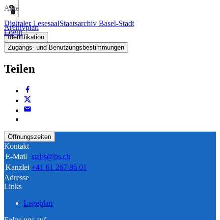
Akte
Digitaler Lesesaal
Staatsarchiv Basel-Stadt
Archivplan
Login
Identifikation
Zugangs- und Benutzungsbestimmungen
Teilen
Öffnungszeiten
Kontakt
E-Mail
stabs@bs.ch
Kanzlei
+41 61 267 86 01
Adresse
Links
Lageplan
Folge uns auf