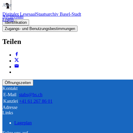
Akte
Digitaler Lesesaal
Staatsarchiv Basel-Stadt
Archivplan
Login
Identifikation
Zugangs- und Benutzungsbestimmungen
Teilen
Öffnungszeiten
Kontakt
E-Mail
stabs@bs.ch
Kanzlei
+41 61 267 86 01
Adresse
Links
Lageplan
Folge uns auf