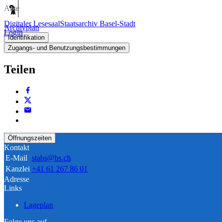
Akte
Digitaler Lesesaal
Staatsarchiv Basel-Stadt
Archivplan
Login
Identifikation
Zugangs- und Benutzungsbestimmungen
Teilen
Öffnungszeiten
Kontakt
E-Mail
stabs@bs.ch
Kanzlei
+41 61 267 86 01
Adresse
Links
Lageplan
Folge uns auf