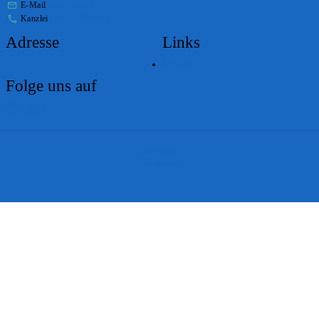
E-Mail
stabs@bs.ch
Kanzlei
+41 61 267 86 01
Adresse
Links
Lageplan
Folge uns auf
Impressum
Disclaimer