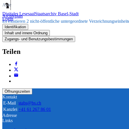
Akte
Digitaler Lesesaal
Staatsarchiv Basel-Stadt
Archivplan
Login
Es existieren 2 nicht-öffentliche untergeordnete Verzeichnungseinheit
Identifikation
Inhalt und innere Ordnung
Zugangs- und Benutzungsbestimmungen
Teilen
Öffnungszeiten
Kontakt
E-Mail
stabs@bs.ch
Kanzlei
+41 61 267 86 01
Adresse
Links