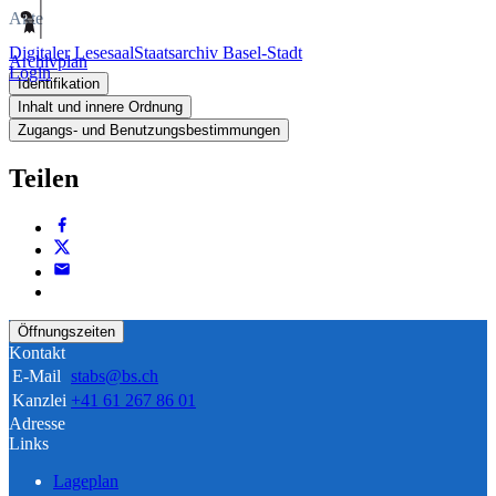
Akte
Digitaler Lesesaal
Staatsarchiv Basel-Stadt
Archivplan
Login
Identifikation
Inhalt und innere Ordnung
Zugangs- und Benutzungsbestimmungen
Teilen
Öffnungszeiten
Kontakt
E-Mail
stabs@bs.ch
Kanzlei
+41 61 267 86 01
Adresse
Links
Lageplan