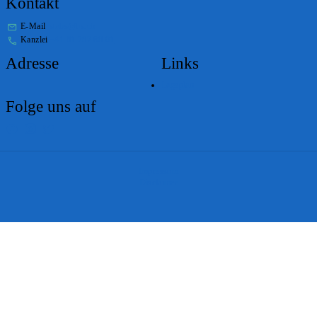
Kontakt
E-Mail
stabs@bs.ch
Kanzlei
+41 61 267 86 01
Adresse
Links
Lageplan
Folge uns auf
Impressum
Disclaimer