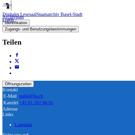
Akte
Digitaler Lesesaal
Staatsarchiv Basel-Stadt
Archivplan
Login
Identifikation
Zugangs- und Benutzungsbestimmungen
Teilen
Öffnungszeiten
Kontakt
E-Mail
stabs@bs.ch
Kanzlei
+41 61 267 86 01
Adresse
Links
Lageplan
Folge uns auf