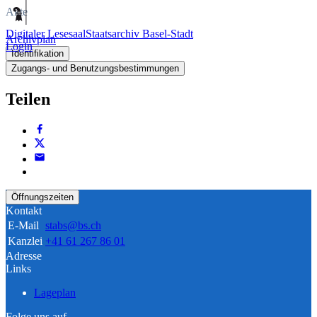
Akte
Digitaler Lesesaal
Staatsarchiv Basel-Stadt
Archivplan
Login
Identifikation
Zugangs- und Benutzungsbestimmungen
Teilen
Öffnungszeiten
Kontakt
E-Mail
stabs@bs.ch
Kanzlei
+41 61 267 86 01
Adresse
Links
Lageplan
Folge uns auf