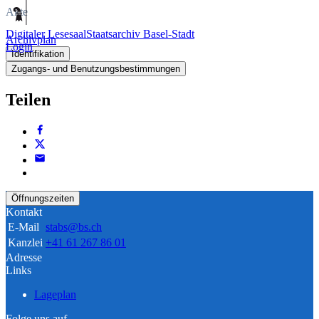
Akte
Digitaler Lesesaal
Staatsarchiv Basel-Stadt
Archivplan
Login
Identifikation
Zugangs- und Benutzungsbestimmungen
Teilen
Öffnungszeiten
Kontakt
E-Mail
stabs@bs.ch
Kanzlei
+41 61 267 86 01
Adresse
Links
Lageplan
Folge uns auf