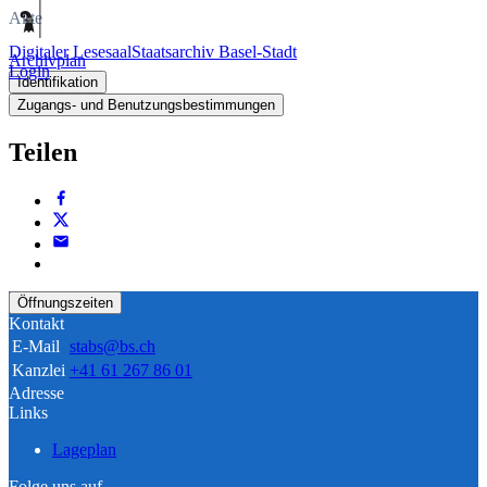
Akte
Digitaler Lesesaal
Staatsarchiv Basel-Stadt
Archivplan
Login
Identifikation
Zugangs- und Benutzungsbestimmungen
Teilen
Öffnungszeiten
Kontakt
E-Mail
stabs@bs.ch
Kanzlei
+41 61 267 86 01
Adresse
Links
Lageplan
Folge uns auf