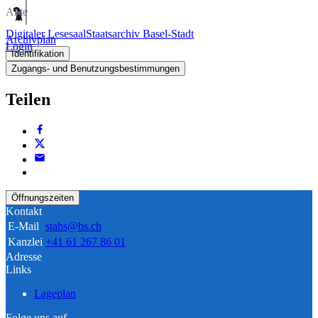
Akte
Digitaler Lesesaal
Staatsarchiv Basel-Stadt
Archivplan
Login
Identifikation
Zugangs- und Benutzungsbestimmungen
Teilen
Öffnungszeiten
Kontakt
E-Mail
stabs@bs.ch
Kanzlei
+41 61 267 86 01
Adresse
Links
Lageplan
Folge uns auf