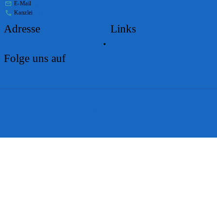
E-Mail
stabs@bs.ch
Kanzlei
+41 61 267 86 01
Adresse
Links
Lageplan
Folge uns auf
Impressum
Disclaimer