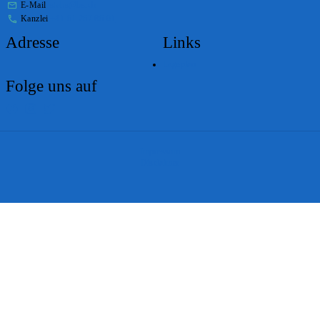
E-Mail
stabs@bs.ch
Kanzlei
+41 61 267 86 01
Adresse
Links
Lageplan
Folge uns auf
Impressum
Disclaimer