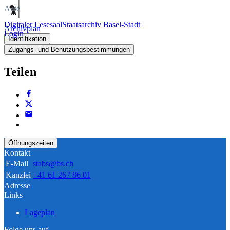
Akte
Digitaler Lesesaal
Staatsarchiv Basel-Stadt
Archivplan
Login
Identifikation
Zugangs- und Benutzungsbestimmungen
Teilen
Öffnungszeiten
Kontakt
E-Mail
stabs@bs.ch
Kanzlei
+41 61 267 86 01
Adresse
Links
Lageplan
Folge uns auf