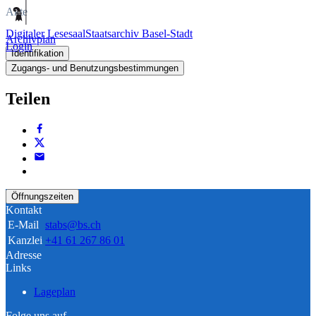
Akte
Digitaler Lesesaal
Staatsarchiv Basel-Stadt
Archivplan
Login
Identifikation
Zugangs- und Benutzungsbestimmungen
Teilen
Öffnungszeiten
Kontakt
E-Mail
stabs@bs.ch
Kanzlei
+41 61 267 86 01
Adresse
Links
Lageplan
Folge uns auf