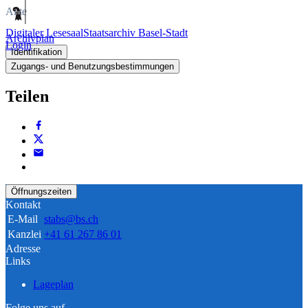
Akte
Digitaler Lesesaal
Staatsarchiv Basel-Stadt
Archivplan
Login
Identifikation
Zugangs- und Benutzungsbestimmungen
Teilen
Öffnungszeiten
Kontakt
E-Mail
stabs@bs.ch
Kanzlei
+41 61 267 86 01
Adresse
Links
Lageplan
Folge uns auf