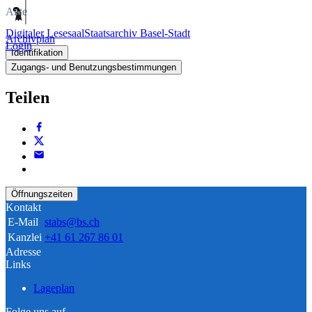
Akte
Digitaler Lesesaal
Staatsarchiv Basel-Stadt
Archivplan
Login
Identifikation
Zugangs- und Benutzungsbestimmungen
Teilen
Öffnungszeiten
Kontakt
E-Mail
stabs@bs.ch
Kanzlei
+41 61 267 86 01
Adresse
Links
Lageplan
Folge uns auf