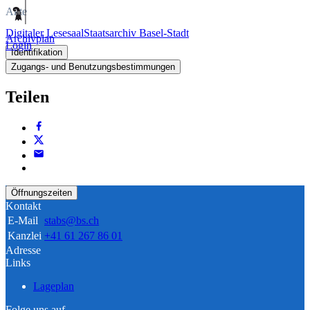
Akte
Digitaler Lesesaal
Staatsarchiv Basel-Stadt
Archivplan
Login
Identifikation
Zugangs- und Benutzungsbestimmungen
Teilen
Öffnungszeiten
Kontakt
E-Mail
stabs@bs.ch
Kanzlei
+41 61 267 86 01
Adresse
Links
Lageplan
Folge uns auf