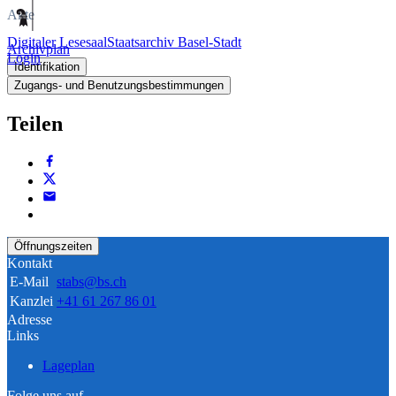
Akte
Digitaler Lesesaal
Staatsarchiv Basel-Stadt
Archivplan
Login
Identifikation
Zugangs- und Benutzungsbestimmungen
Teilen
Öffnungszeiten
Kontakt
E-Mail
stabs@bs.ch
Kanzlei
+41 61 267 86 01
Adresse
Links
Lageplan
Folge uns auf