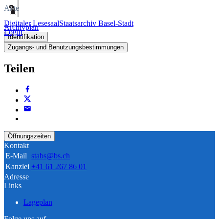
Akte
Digitaler Lesesaal
Staatsarchiv Basel-Stadt
Archivplan
Login
Identifikation
Zugangs- und Benutzungsbestimmungen
Teilen
Öffnungszeiten
Kontakt
E-Mail
stabs@bs.ch
Kanzlei
+41 61 267 86 01
Adresse
Links
Lageplan
Folge uns auf