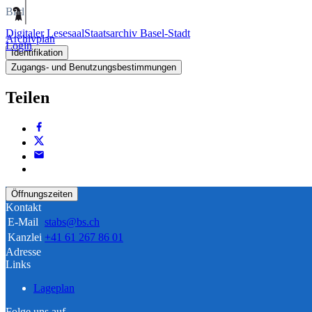
Bild
Digitaler Lesesaal
Staatsarchiv Basel-Stadt
Archivplan
Login
Identifikation
Zugangs- und Benutzungsbestimmungen
Teilen
Öffnungszeiten
Kontakt
E-Mail
stabs@bs.ch
Kanzlei
+41 61 267 86 01
Adresse
Links
Lageplan
Folge uns auf