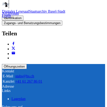
Akte
Digitaler Lesesaal
Staatsarchiv Basel-Stadt
Archivplan
Login
Identifikation
Zugangs- und Benutzungsbestimmungen
Teilen
Öffnungszeiten
Kontakt
E-Mail
stabs@bs.ch
Kanzlei
+41 61 267 86 01
Adresse
Links
Lageplan
Folge uns auf