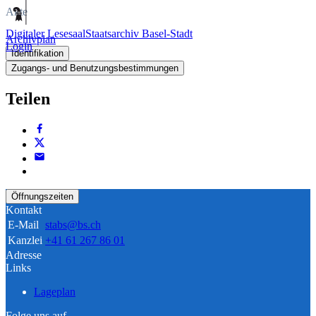
Akte
Digitaler Lesesaal
Staatsarchiv Basel-Stadt
Archivplan
Login
Identifikation
Zugangs- und Benutzungsbestimmungen
Teilen
Öffnungszeiten
Kontakt
E-Mail
stabs@bs.ch
Kanzlei
+41 61 267 86 01
Adresse
Links
Lageplan
Folge uns auf