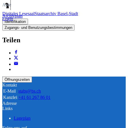
Akte
Digitaler Lesesaal
Staatsarchiv Basel-Stadt
Archivplan
Login
Identifikation
Zugangs- und Benutzungsbestimmungen
Teilen
Öffnungszeiten
Kontakt
E-Mail
stabs@bs.ch
Kanzlei
+41 61 267 86 01
Adresse
Links
Lageplan
Folge uns auf