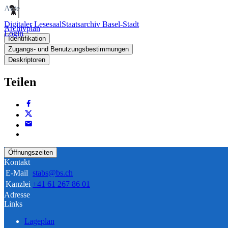
Akte
Digitaler Lesesaal
Staatsarchiv Basel-Stadt
Archivplan
Login
Identifikation
Zugangs- und Benutzungsbestimmungen
Deskriptoren
Teilen
Öffnungszeiten
Kontakt
E-Mail
stabs@bs.ch
Kanzlei
+41 61 267 86 01
Adresse
Links
Lageplan