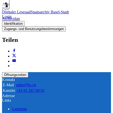
Akte
Plan
Digitaler Lesesaal
Staatsarchiv Basel-Stadt
Login
Archivplan
Identifikation
Zugangs- und Benutzungsbestimmungen
Teilen
Öffnungszeiten
Kontakt
E-Mail
stabs@bs.ch
Kanzlei
+41 61 267 86 01
Adresse
Links
Lageplan