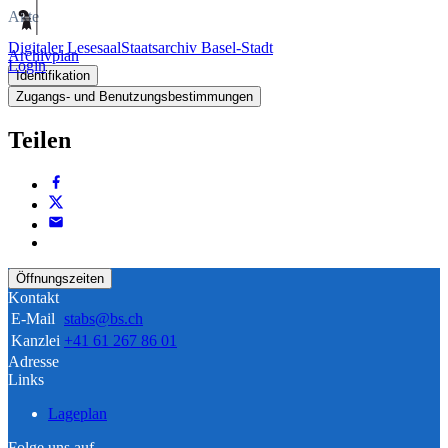
Akte
Digitaler Lesesaal
Staatsarchiv Basel-Stadt
Archivplan
Login
Identifikation
Zugangs- und Benutzungsbestimmungen
Teilen
Öffnungszeiten
Kontakt
E-Mail
stabs@bs.ch
Kanzlei
+41 61 267 86 01
Adresse
Links
Lageplan
Folge uns auf