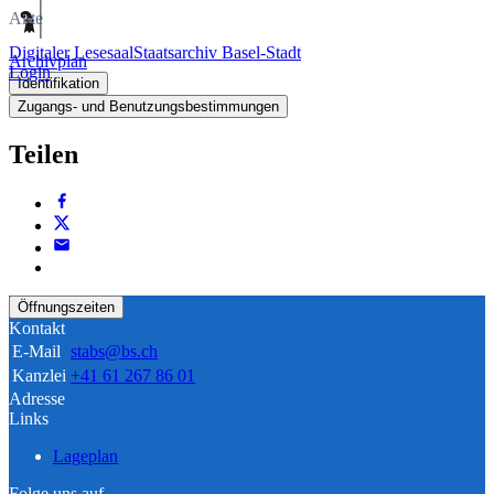
Akte
Digitaler Lesesaal
Staatsarchiv Basel-Stadt
Archivplan
Login
Identifikation
Zugangs- und Benutzungsbestimmungen
Teilen
Öffnungszeiten
Kontakt
E-Mail
stabs@bs.ch
Kanzlei
+41 61 267 86 01
Adresse
Links
Lageplan
Folge uns auf