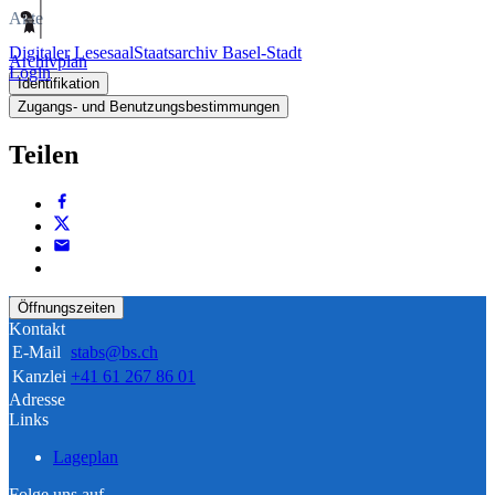
Akte
Digitaler Lesesaal
Staatsarchiv Basel-Stadt
Archivplan
Login
Identifikation
Zugangs- und Benutzungsbestimmungen
Teilen
Öffnungszeiten
Kontakt
E-Mail
stabs@bs.ch
Kanzlei
+41 61 267 86 01
Adresse
Links
Lageplan
Folge uns auf